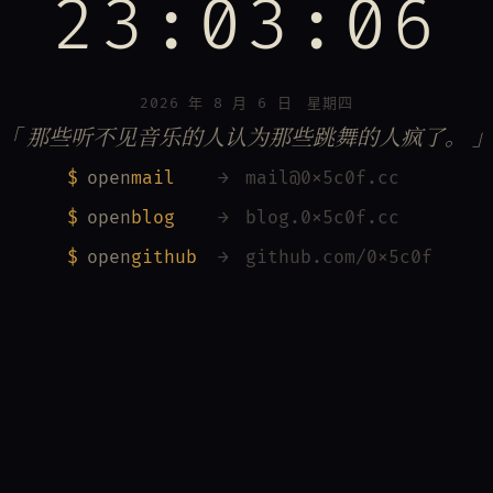
23:03:06
2026 年 8 月 6 日 星期四
「 那些听不见音乐的人认为那些跳舞的人疯了。 
$
open
mail
→
mail@0x5c0f.cc
$
open
blog
→
blog.0x5c0f.cc
$
open
github
→
github.com/0x5c0f